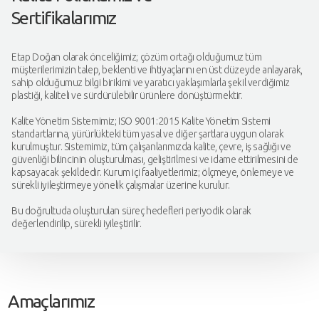
Sertifikalarımız
Etap Doğan olarak önceliğimiz; çözüm ortağı olduğumuz tüm
müşterilerimizin talep, beklenti ve ihtiyaçlarını en üst düzeyde anlayarak,
sahip olduğumuz bilgi birikimi ve yaratıcı yaklaşımlarla şekil verdiğimiz
plastiği, kaliteli ve sürdürülebilir ürünlere dönüştürmektir.
Kalite Yönetim Sistemimiz; ISO 9001:2015 Kalite Yönetim Sistemi
standartlarına, yürürlükteki tüm yasal ve diğer şartlara uygun olarak
kurulmuştur. Sistemimiz, tüm çalışanlarımızda kalite, çevre, iş sağlığı ve
güvenliği bilincinin oluşturulması, geliştirilmesi ve idame ettirilmesini de
kapsayacak şekildedir. Kurum içi faaliyetlerimiz; ölçmeye, önlemeye ve
sürekli iyileştirmeye yönelik çalışmalar üzerine kurulur.
Bu doğrultuda oluşturulan süreç hedefleri periyodik olarak
değerlendirilip, sürekli iyileştirilir.
Amaçlarımız