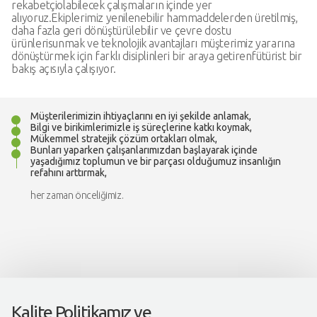
rekabetçi
olabilecek çalışmaların içinde yer
alıyoruz.
Ekiplerimiz yenilenebilir hammaddelerden üretilmiş,
daha fazla geri dönüştürülebilir ve çevre dostu
ürünleri
sunmak ve teknolojik avantajları müşterimiz yararına
dönüştürmek için farklı disiplinleri bir araya getiren
fütürist bir
bakış açısıyla çalışıyor.
Müşterilerimizin ihtiyaçlarını en iyi şekilde anlamak,
Bilgi ve birikimlerimizle iş süreçlerine katkı koymak,
Mükemmel stratejik çözüm ortakları olmak,
Bunları yaparken çalışanlarımızdan başlayarak içinde
yaşadığımız toplumun ve bir parçası olduğumuz insanlığın
refahını arttırmak,
her zaman önceliğimiz.
Kalite Politikamız ve