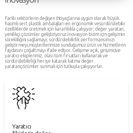
Farklı sektörlerin değişen ihtiyaçlarına uygun olarak büyük
hacimli sert plastik ambalajları en ergonomik ve
sürdürülebilir
özelliklerde üretmek için kararlılıkla çalışıyor; değer yaratan,
yenilikçi çözümler geliştiriyoruz.
İnovasyon bizim için gelişimin
sürekliliğini sağlamayı, sürdürülebilirlik performansımızı
geliştirmeyi,
müşterilerimize sunduğumuz ürün ve hizmetlerin
faydasını çoğaltmayı ifade ediyor. Gelişime açık, girişimci
ve
yaratıcı ekiplerimiz, olası tüm fırsatları kullanarak ve
sürdürülebilirliği her işe katarak katma değer
yaratan
çözümler sunmak için tutkuyla çalışıyorlar.
Yaratıcı