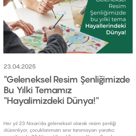
23.04.2025
"Geleneksel Resim Şenliğimizde
Bu Yılki Temamız
"Hayalimizdeki Dünya!"
Her yıl 23 Nisan'da geleneksel olarak resim şenliği
düzenliyor, çocuklarımızın sınır tanımayan yaratıcı