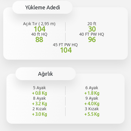
Yükleme Adedi
Açık Tır ( 2,95 m)
20 ft
104
30
40 ft HQ
40 FT PW HQ
88
96
45 FT PW HQ
104
Ağırlık
5 Ayak
6 Ayak
+ 0.8 Kg
+ 1.8 Kg
8 Ayak
9 Ayak
+ 3.2 Kg
+ 4.0 Kg
2 Kızak
3 Kızak
+ 3.0 Kg
+ 5.5 Kg