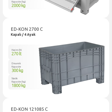
Kapasite (kg)
2000 kg
ED-KON 2700 C
Kapalı / 4 Ayak
Hacim (lt)
270 lt
Dinamik
Kapasite
300 kg
Statik
Kapasite (kg)
1800 kg
ED-KON 121085 C