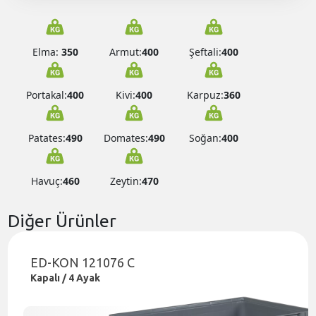
Elma:
350
Armut:
400
Şeftali:
400
Portakal:
400
Kivi:
400
Karpuz:
360
Patates:
490
Domates:
490
Soğan:
400
Havuç:
460
Zeytin:
470
Diğer Ürünler
ED-KON 121076 C
Kapalı / 4 Ayak