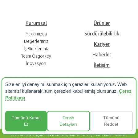
Kurumsal
Ürünler
Sürdürülebilirlik
Hakkımızda
Değerlerimiz
Kariyer
İş Birliklerimiz
Haberler
Team Özgörkey
İnovasyon
İletişim
Karbon Ayak İzimizi Düşürüyor,
Doğaya Etkimizi
Azaltıyoruz!
Size en iyi deneyimi sunmak için çerezleri kullanıyoruz. Web
sitemizi kullanarak, tüm çerezleri kabul etmiş olursunuz.
Çerez
Politikası
Bizimle iletişime geçin!
KVKK Aydınlatma Metni
Çerez Politikası
Tümünü Kabul
Tercih
Tümünü
Et
Detayları
Reddet
2025 © Etap Doğan Plastik Ambalaj San. ve Tic. A.Ş. Tüm Hakları Saklıdır.