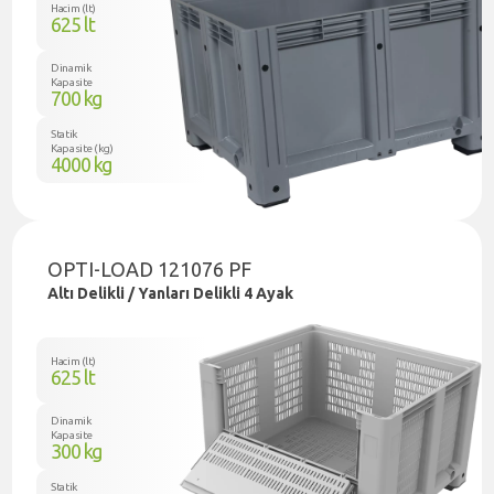
Hacim (lt)
625 lt
Dinamik
Kapasite
700 kg
Statik
Kapasite (kg)
4000 kg
OPTI-LOAD 121076 PF
Altı Delikli / Yanları Delikli 4 Ayak
Hacim (lt)
625 lt
Dinamik
Kapasite
300 kg
Statik