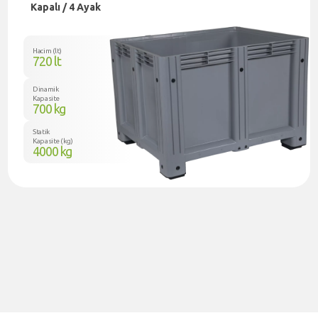
Kapalı / 4 Ayak
Hacim (lt)
720 lt
Dinamik
Kapasite
700 kg
Statik
Kapasite (kg)
4000 kg