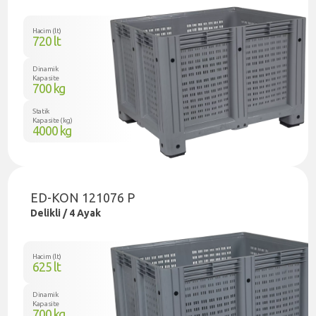
Hacim (lt)
720 lt
Dinamik
Kapasite
700 kg
Statik
Kapasite (kg)
4000 kg
ED-KON 121076 P
Delikli / 4 Ayak
Hacim (lt)
625 lt
Dinamik
Kapasite
700 kg