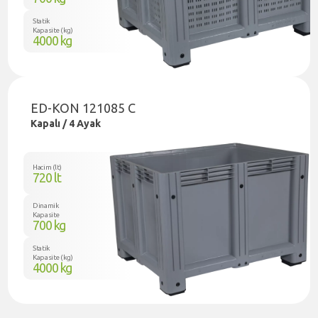
Statik
Kapasite (kg)
4000 kg
ED-KON 121085 C
Kapalı / 4 Ayak
Hacim (lt)
720 lt
Dinamik
Kapasite
700 kg
Statik
Kapasite (kg)
4000 kg