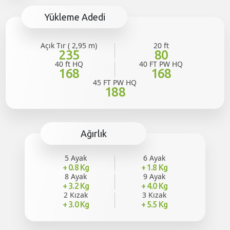
Yükleme Adedi
Açık Tır ( 2,95 m)
20 ft
235
80
40 ft HQ
40 FT PW HQ
168
168
45 FT PW HQ
188
Ağırlık
5 Ayak
6 Ayak
+ 0.8 Kg
+ 1.8 Kg
8 Ayak
9 Ayak
+ 3.2 Kg
+ 4.0 Kg
2 Kızak
3 Kızak
+ 3.0 Kg
+ 5.5 Kg