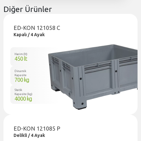
Diğer Ürünler
ED-KON 121058 C
Kapalı / 4 Ayak
Hacim (lt)
450 lt
Dinamik
Kapasite
700 kg
Statik
Kapasite (kg)
4000 kg
ED-KON 121085 P
Delikli / 4 Ayak